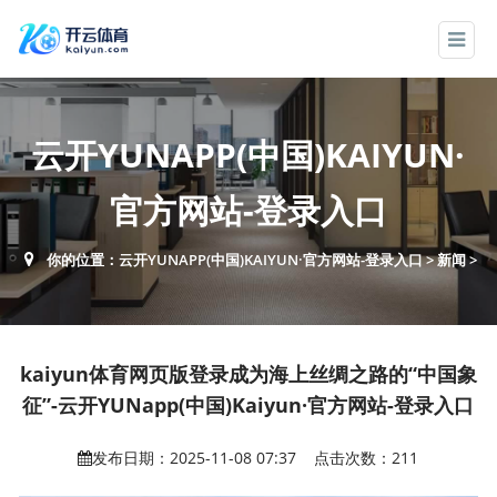
云开YUNAPP(中国)KAIYUN·
官方网站-登录入口
你的位置：
云开YUNAPP(中国)KAIYUN·官方网站-登录入口
>
新闻
>
kaiyun体育网页版登录成为海上丝绸之路的“中国象
征”-云开YUNapp(中国)Kaiyun·官方网站-登录入口
发布日期：2025-11-08 07:37 点击次数：211