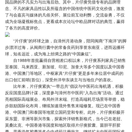
国品牌的不凡实力与出海后劲。其中，片仔癀凭借专有的品牌理
念、不凡的家具品性以及所蕴含的中国传统中医药文化价值，激发
了与会嘉宾与媒体的凡俗关怀。展位前互动利弊，交流奋勇，不仅
成为全场凝视标焦点，更看成本次论坛中欧品牌对话的典范，赢得
了各方的高度评价。
“片仔癀”的环球之旅，自漳州月港动身，陪同闽商“下南洋”的脚
步漂洋过海，从闽商行囊中的常备良药到享誉东南亚，进而远播环
球，知名远近，成为海上丝绸之路的“中国象征”。
自1988年首批赢得自营相差口权以来，片仔癀系列家具已销售
至泰国、马来西亚、新加坡、印尼、加拿大等多个国度以及中国香
港、中国澳门等地区，中枢家具“片仔癀”更是多年来位居中成药的
出口创汇前哨(首位)，深受外洋华东谈主与当地住户的喜欢。
比年来，片仔癀紧执“一带总共”倡议与中医药出海机遇，积极
反应国度品牌计谋，深度参与漳州市中医药“入岛出海”活动。通过
亮相国际高端展会、布局外洋末端、打造高端耗尽场景等举措，稳
步鼓励国际化布局，继续加速境外售售末端修复。现已在中国香
港、中国澳门和泰国等地竖立国药堂和专柜。此外，片仔癀积极开
采东盟、非洲等新兴市集，探索外洋销售新格式，当今已在老挝、
莫桑比克、中国香港等国度和地区取得片仔癀胶囊、茵胆平肝胶
囊、藿香浩气胶囊等多个中成药注册批文，继续扩大中医药国际准