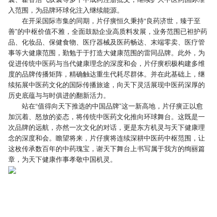
入范围，为品牌环球化注入继续能源。
在开采国际市集的同期，片仔癀恒久秉持“良药济世，臻于至
善”的中枢价值不雅，全面鼓励企业高质料发展，业务范围已袒护药
品、化妆品、保健食物、医疗器械及医药畅达、末端零卖、医疗管
事等大健康范围，勤勉于于打造大健康范围的雷同品牌。此外，为
促进传统中医药与当代健康理念的深度和会，片仔癀积极构建多维
度的品牌传播矩阵，精确触达重生代耗尽群体。并在此基础上，继
续拓展中医药文化的国际传播旅途，向天下灵活展现中医药深厚的
历史底蕴与与时俱进的翻新活力。
站在“值得向天下推选的中国品牌”这一新高地，片仔癀正以愈
加沉着、怒放的姿态，将传统中医药文化推向环球舞台。这既是一
次品牌的远航，亦然一次文化的对话，更是东方机灵与天下健康理
念的深度和会。瞻望将来，片仔癀将连续深耕中医药中枢范围，让
这枚传承数百年的中药瑰宝，谢天下舞台上书写属于我方的绚丽篇
章，为天下健康作事孝敬中国机灵。