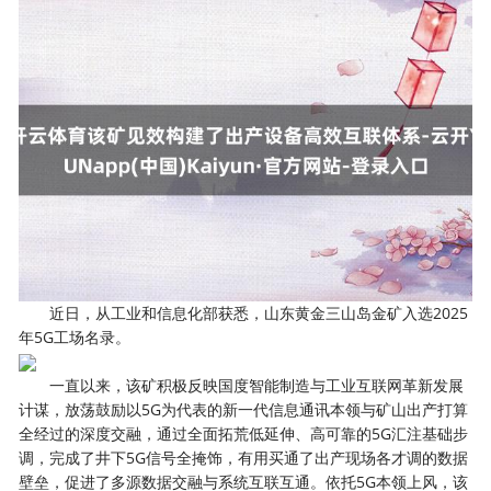
近日，从工业和信息化部获悉，山东黄金三山岛金矿入选2025
年5G工场名录。
一直以来，该矿积极反映国度智能制造与工业互联网革新发展
计谋，放荡鼓励以5G为代表的新一代信息通讯本领与矿山出产打算
全经过的深度交融，通过全面拓荒低延伸、高可靠的5G汇注基础步
调，完成了井下5G信号全掩饰，有用买通了出产现场各才调的数据
壁垒，促进了多源数据交融与系统互联互通。依托5G本领上风，该