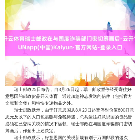
瑞士邮政25日布告，自8月26日起，瑞士邮政暂停经受寄往好
意思国的邮政货品开云体育，通过加急神志发送的信件（包括官方
文献和文凭）和特快专递物品之外。
瑞士邮政默示，由于好意思国从8月29日起暂停对价值800好意
思元及以下的入口包裹赐与免税待遇，总共运往好意思国的货品皆
必须在已交纳关税的情况下运载。瑞士邮政在与国度诈骗部门密切
筹画后，作念出上述决定。
瑞士邮政默示，好意思国的关税新规有别于万国邮联的递次，