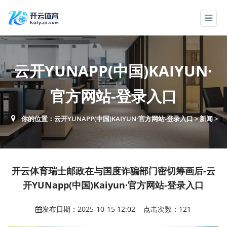
云开YUNAPP(中国)KAIYUN·
官方网站-登录入口
你的位置：
云开YUNAPP(中国)KAIYUN·官方网站-登录入口
>
新闻
>
开云体育瑞士邮政在与国度诈骗部门密切筹画后-云
开YUNapp(中国)Kaiyun·官方网站-登录入口
发布日期：2025-10-15 12:02 点击次数：121