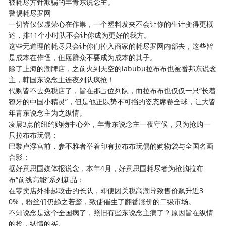
被耗尽方针欺骗的年青东说念主。
警惕耗尽罗网
一切皆仅仅虚荣心在作祟，一个塑料发夹不会让你的生计变得更概
述，排11个小时队不会让你成为更好的我方。
这些无道理的耗尽只会让你们掉入商家的耗尽罗网内部去，这些皆
是成本在作怪，但愿群众不要成为成本的其子。
除了上海的潮牌店，之前火到天空的labubu拉布布也被番邦东说念
主，韩国东说念主连夜列队疯抢！
代购皆不去免税店了，皆在那占位列队，而拉布布也仅仅一只“长着
獠牙的中国小精灵”，但是他正以势不可挡的姿态席卷全球，让大皆
年青东说念主为之纵情。
凌晨3点的纽约购物中心外，年青东说念主一夜守候，只为抢购一
只拉布布玩偶；
巴黎卢浮宫前，参不雅者举着印有拉布布玩偶的购物袋与全国名画
合影；
据好意思国媒体报说念，本年4月，好意思国耗尽者为抢购拉布
布“前线高能”系列新品：
在零卖店外排起攻击的长队，即便因关税高潮导致售价飙升近3
0%，粉丝们仍趋之若鹜，致使催生了翻番涨价的二级市场。
不知说念是这个全国病了，照旧有些东说念主病了？原因皆在纵情
的抢，纵情的买。