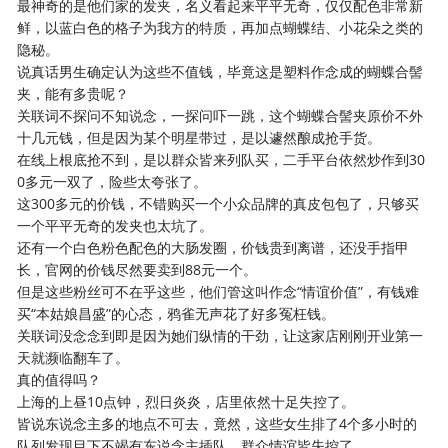
最神奇的是他们家的发夹，名义看起来平平无奇，仅仅配色非常新
鲜，以蓝白色的格子为我方的特质，再加点蝴蝶结、小花朵之类的
隐秘。
说真话男生确定认为这些不值钱，毕竟这是塑料作念成的蝴蝶合髻
夹，能有多贵呢？
关联词不探问不知说念，一探问吓一跳，这个蝴蝶合髻夹原价不外
十几元钱，但是因为某个明星带过，是以遽然酿成抢手货。
在线上根底抢不到，是以群众皆来列队买，二手平台依然炒作到30
0多元一双了，险些太夸张了。
这300多元的价钱，不错购买一个小众品牌的真皮包包了，只够买
一个平平无奇的发夹也太坑了。
还有一个白色粉色配色的大肠发圈，价钱贵到离谱，还没手指甲
长，官网的价钱尽然要卖到88元一个。
但是这些粉丝可不在乎这些，他们管这叫作念“情谊价值”，有钱难
买“本姑娘昌盛”的心态，鸦雀无声花了好多冤枉钱。
关联词没念念到即是因为她们纵情的干劲，让这家店刚刚开业第一
天就濒临翻车了。
真的值得吗？
上海的上昼10点钟，烈日炎炎，店里依然十足失控了。
皆说东说念主多的地点不可去，竟然，这些女生排了4个多小时的
队列发现目下不竭有东说念主插队，群众情谊皆失控了。