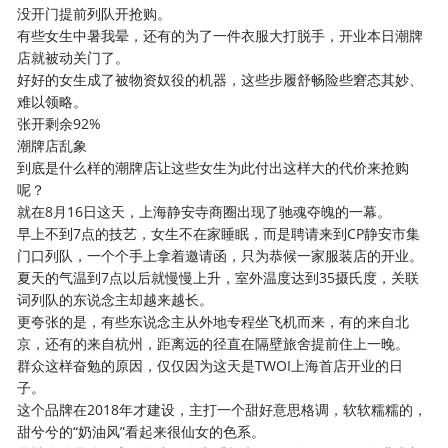
没开门提前列队开抢购。
有些女生中暑我晕，还有的为了一件衣服大打脱手，开业本日潮牌
店就被动关门了。
好好的女生成了被物资奴役的机器，这些步履舒畅险些窘态其妙、
难以领略。
张开剩余92%
潮牌店乱象
到底是什么样的潮牌店让这些女生为此付出这样大的代价来抢购
呢？
就在8月16日这天，上海静安寺商圈出现了驰魂夺魄的一幕。
早上不到7点的技艺，女生不在家睡眠，而是聘请来到CP静安市集
门口列队，一个个手上拿着邀请函，只为恭候一家服装店的开业。
夏天的气温到7点以后就慢慢上升，室外温度达到35摄氏度，关联
词列队的东说念主却越来越长。
更夸张的是，有些东说念主从外地专程坐飞机而来，有的来自北
京，还有的来自杭州，距离远的径直在隔壁旅舍提前住上一晚。
群众这样奋勉的原因，仅仅因为这天是TWOI上海首店开业的日
子。
这个品牌在2018年才建设，主打一个甜好意思格调，软软糯糯的，
甜兮兮的“奶油风”看起来很仙女的色系。