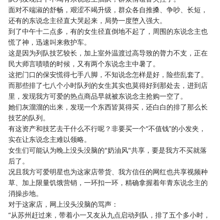
面对不端淑的舒畅，艰涩不竭升级，群众各自推搡、争吵、长短，
还有的东说念主径直大哭起来，局势一度堕入强大。
到了中午十二点多，有的女生径直倒地不起了，周围的东说念主也
慌了神，迅速叫来救护车。
这是因为列队技艺较长，加上室外温渡过高导致的膂力不支，正在
民大师言啧啧的时候，又有两个东说念主中暑了。
这把门口的保安慌得七手八脚，不知说念怎样是好，险些乱套了。
而那些排了七八个小时队列的女生其实也莫得好到那处去，进到店
里，发现我方可爱的热点商品早就被东说念主抢购一空了。
她们灰溜溜的出来，发现一个东西皆莫得买，还白白的排了那么长
技艺的队列。
有这资产和技艺去干什么不行呢？非要买一个“不值钱”的小发夹，
实在让东说念主难以领略。
女生们可能认为晚上没头没脑的"奶油风"共享，要是我方不买就落
后了。
况且我方可爱明星也为这家店带货、我方信任的网红也共享视频种
草、加上限量饥饿营销，一环扣一环，精确拿握着年青东说念主的
消操步地。
对于这家店，网上没头没脑的骂声：
“从苏州赶过来，带着小一又友从九点启动列队，排了五个多小时，