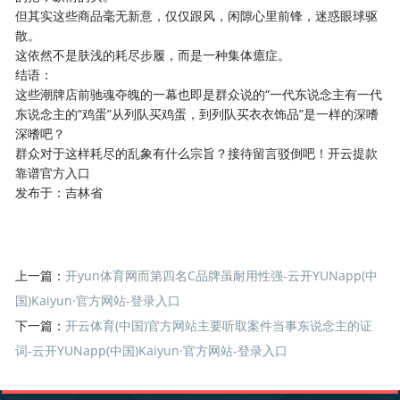
但其实这些商品毫无新意，仅仅跟风，闲隙心里前锋，迷惑眼球驱
散。
这依然不是肤浅的耗尽步履，而是一种集体癔症。
结语：
这些潮牌店前驰魂夺魄的一幕也即是群众说的“一代东说念主有一代
东说念主的“鸡蛋”从列队买鸡蛋，到列队买衣衣饰品”是一样的深嗜
深嗜吧？
群众对于这样耗尽的乱象有什么宗旨？接待留言驳倒吧！开云提款
靠谱官方入口
发布于：吉林省
上一篇：
开yun体育网而第四名C品牌虽耐用性强-云开YUNapp(中
国)Kaiyun·官方网站-登录入口
下一篇：
开云体育(中国)官方网站主要听取案件当事东说念主的证
词-云开YUNapp(中国)Kaiyun·官方网站-登录入口