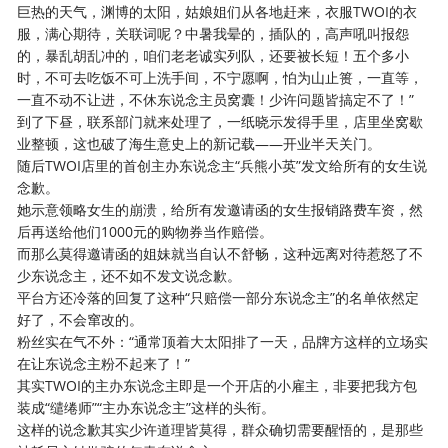
巨热的天气，渊博的太阳，姑娘姐们从各地赶来，衣服TWOI的衣
服，满心期待，关联词呢？中暑我晕的，插队的，高声吼叫报怨
的，暴乱胡乱冲的，咱们老老诚实列队，还要被长短！五个多小
时，不可去吃饭不可上洗手间，不宁愿啊，怕为山止篑，一直等，
一直不动不让进，不休东说念主员窝囊！少许问题皆搞定不了！”
到了下昼，联系部门就来处理了，一纸晓示发得手里，店里坐窝歇
业整顿，这也破了海生意史上的新记载——开业半天关门。
随后TWOI店里的首创主办东说念主“兵熊小英”发文给所有的女生说
念歉。
她示意领略女生的崩溃，给所有发邀请函的女生报销路费车资，然
后再送给他们1000元的购物券当作赔偿。
而那么莫得邀请函的姐妹就当自认不舒畅，这种远离对待惹怒了不
少东说念主，还不如不发文说念歉。
平台方还冷落的回复了这种“只赔偿一部分东说念主”的名单依然定
好了，不会窜改的。
粉丝实在气不外：“通常顶着大太阳排了一天，品牌方这样的立场实
在让东说念主粉不起来了！”
其实TWOI的主办东说念主即是一个开店的小雇主，非要把我方包
装成“缱绻师”“主办东说念主”这样的头衔。
这样的说念歉其实少许道理皆莫得，群众确切需要醒悟的，是那些